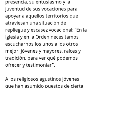
presencia, su entusiasmo y la 
juventud de sus vocaciones para 
apoyar a aquellos territorios que 
atraviesan una situación de 
repliegue y escasez vocacional: “En la 
Iglesia y en la Orden necesitamos 
escucharnos los unos a los otros 
mejor; jóvenes y mayores, raíces y 
tradición, para ver qué podemos 
ofrecer y testimoniar”.
A los religiosos agustinos jóvenes 
que han asumido puestos de cierta 
responsabilidad y liderazgo dentro 
de la Orden, el Santo Padre señaló 
como guía para perseverar en el 
bello y complicado camino de la fe la 
oración, el apoyo en nuestros 
hermanos y la amplitud de miras; 