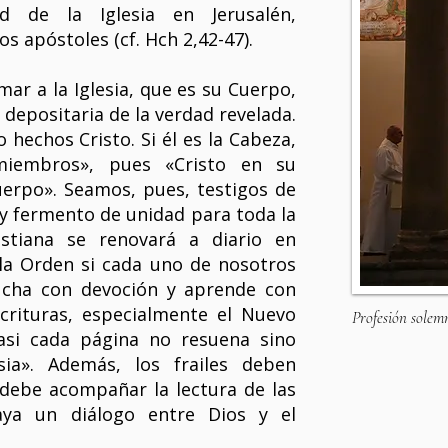
d de la Iglesia en Jerusalén,
os apóstoles (cf. Hch 2,42-47).
mar a la Iglesia, que es su Cuerpo,
 depositaria de la verdad revelada.
o hechos Cristo. Si él es la Cabeza,
iembros», pues «Cristo en su
uerpo». Seamos, pues, testigos de
 y fermento de unidad para toda la
istiana se renovará a diario en
 la Orden si cada uno de nosotros
cucha con devoción y aprende con
crituras, especialmente el Nuevo
Profesión solemn
asi cada página no resuena sino
sia». Además, los frailes deben
 debe acompañar la lectura de las
aya un diálogo entre Dios y el