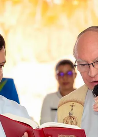
paternidad, la filiación y la fraternidad, la
Madre Prado, del Monasterio de la
Conversión (Ávila, España) , propuso a los
frailes Agustinos de Panamá un retorno al
fundamento esencial de la existencia
humana: el reconocimiento de ser hijos, a
contemplar la filiación que tenemos como
hombres de Dios, y como hijos de Dios en el
bautismo. Desde esta persp