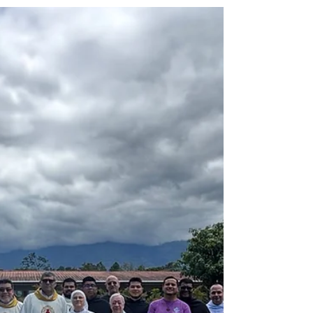
descanso por feriado en los colegios y en
celebración de la Solemnidad de la
Navitividad de San Juan Bautista, en las
parroquias). Al igual que los fieles, no
quedamos exentos de asustarnos y
paralizarnos en ese momento, sin embargo,
siempre hay que nos invita a la calma en la
misma comunidad religiosa, la familia y la
sociedad civ