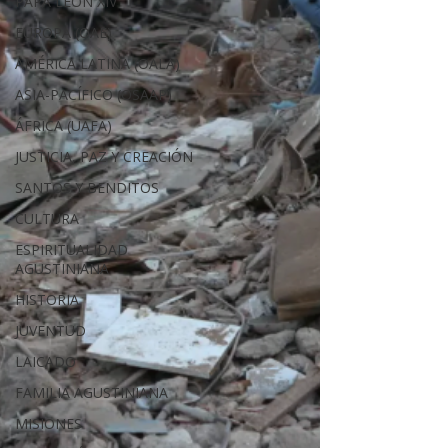
PAPA LEÓN XIV
EUROPA (OAE)
AMÉRICA LATINA (OALA)
ASIA-PACÍFICO (OSAAP)
ÁFRICA (UAFA)
JUSTICIA, PAZ Y CREACIÓN
SANTOS Y BENDITOS
CULTURA
ESPIRITUALIDAD
AGUSTINIANA
HISTORIA
JUVENTUD
LAICADO
FAMILIA AGUSTINIANA
MISIONES