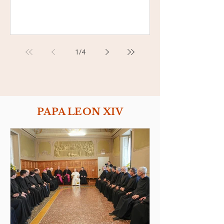
1
/
4
PAPA LEON XIV