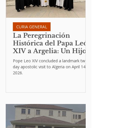
CURIA GENERAL
La Peregrinación
Histórica del Papa León
XIV a Argelia: Un Hijo
de Agustín Llama a la
Pope Leo XIV concluded a landmark two-
Humildad y a la Paz
day apostolic visit to Algeria on April 14,
2026.