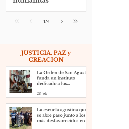
humanitas”
1
/
4
JUSTICIA, PAZ y
CREACION
La Orden de San Agustín
funda un instituto
dedicado a los
fenómenos migratorios
23 feb
en Estados Unidos
La escuela agustina que
se abre paso junto a los
más desfavorecidos en el
slum de Nyamasaria,