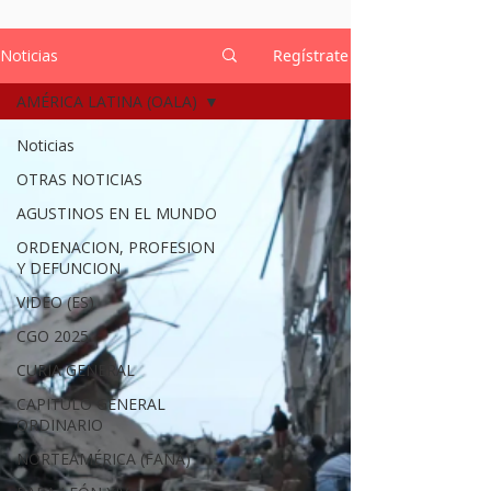
Noticias
Regístrate
AMÉRICA LATINA (OALA)
Noticias
OTRAS NOTICIAS
AGUSTINOS EN EL MUNDO
ORDENACION, PROFESION
Y DEFUNCION
VIDEO (ES)
CGO 2025
CURIA GENERAL
CAPITULO GENERAL
ORDINARIO
NORTEAMÉRICA (FANA)