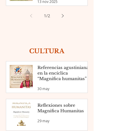
13 nov 2025
Kenia
1
/
2
CULTURA
Referencias agustinianas
en la encíclica
“Magnifica humanitas”
30 may
Reflexiones sobre
Magnifica Humanitas
29 may