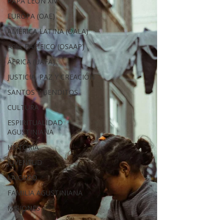
PAPA LEÓN XIV
EUROPA (OAE)
AMÉRICA LATINA (OALA)
ASIA-PACÍFICO (OSAAP)
ÁFRICA (UAFA)
JUSTICIA, PAZ Y CREACIÓN
SANTOS Y BENDITOS
CULTURA
ESPIRITUALIDAD
AGUSTINIANA
HISTORIA
JUVENTUD
LAICADO
FAMILIA AGUSTINIANA
MISIONES