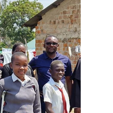
promover la educación y la investigación
sobre el fenómeno migratorio, así como la
incidencia pública y el servicio sobre
aspectos relacionados con los migrantes y
los refugiados. El instituto se presentó en la
Filmoteca Vaticana el pasado 30 de
septiembre, con la proyección de la película
«Cabrini» y con un acto en el Instituto
Patrístico Agustinian