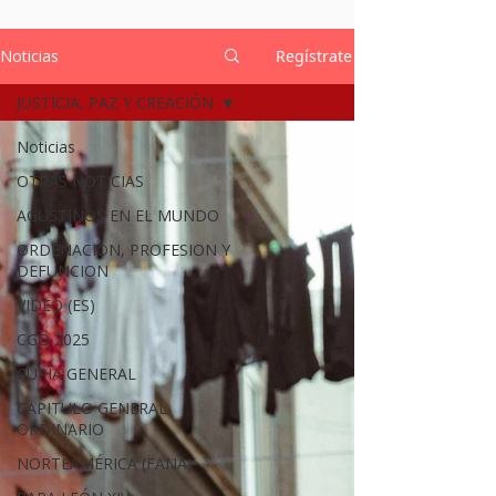
Noticias
Regístrate
JUSTICIA, PAZ Y CREACIÓN
Noticias
OTRAS NOTICIAS
AGUSTINOS EN EL MUNDO
ORDENACION, PROFESION Y
DEFUNCION
VIDEO (ES)
CGO 2025
CURIA GENERAL
CAPITULO GENERAL
ORDINARIO
NORTEAMÉRICA (FANA)