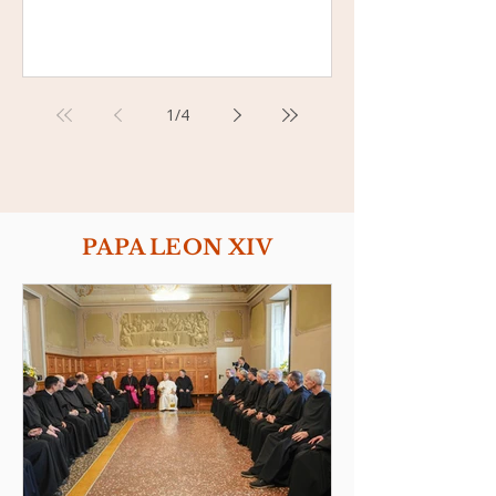
1
/
4
PAPA LEON XIV