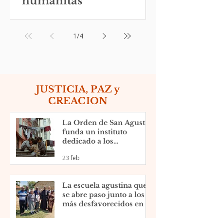
humanitas”
1
/
4
JUSTICIA, PAZ y
CREACION
La Orden de San Agustín
funda un instituto
dedicado a los
fenómenos migratorios
23 feb
en Estados Unidos
La escuela agustina que
se abre paso junto a los
más desfavorecidos en el
slum de Nyamasaria,