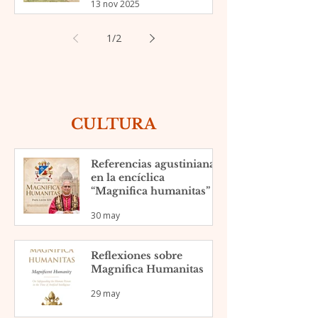
13 nov 2025
Kenia
1
/
2
CULTURA
Referencias agustinianas
en la encíclica
“Magnifica humanitas”
30 may
Reflexiones sobre
Magnifica Humanitas
29 may