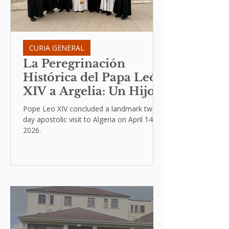
CURIA GENERAL
La Peregrinación
Histórica del Papa León
XIV a Argelia: Un Hijo
de Agustín Llama a la
Pope Leo XIV concluded a landmark two-
Humildad y a la Paz
day apostolic visit to Algeria on April 14,
2026.