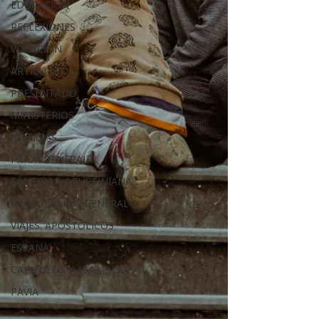
EDUCACIÓN
REFLEXIONES
VOCACIÓN
ARTÍCULOS
PRESENTADO
MINISTERIOS
NOTICIAS
PRIOR GENERAL
SANTIDAD AGUSTINIANA
POSTULACION GENERAL
VIAJES. APOSTOLICOS
ESPANA
CAPITULOS Y ASAMBLEAS
PAVIA