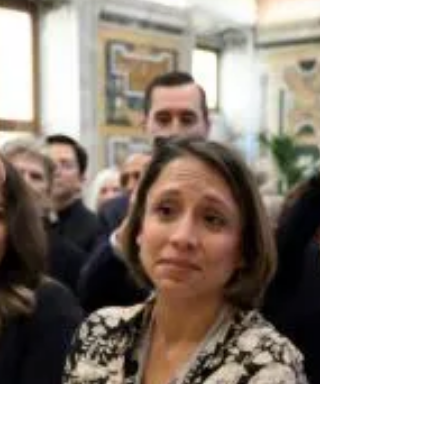
para la transformación de la sociedad. Es
por ello que en Kenia, la Orden de San
Agustín está edificando un modelo de
escuela que garantice la educación de los
niños más desfavorecidos de Kisumu, Kenia.
En mitad de un asentamiento informal, más
conocido en la jerga popular como slums ,
se erige esta escuela en un contexto de
vulnerabilidad extrema. Maurizio Misitano y
Simona Cipriani , coordin