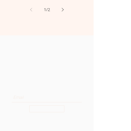
1
/
2
Reciba las últimas noticias de
la Curia General de la OSA en
su bandeja de entrada.
Suscríbase a nuestro boletín para
recibir noticias y actualizaciones.
Enter your email here
Sign Up