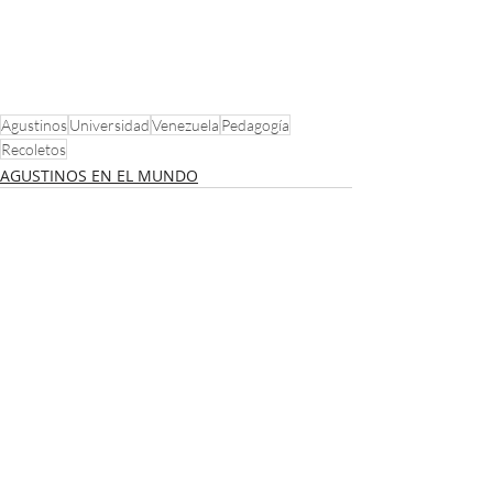
Agustinos
Universidad
Venezuela
Pedagogía
Recoletos
AGUSTINOS EN EL MUNDO
Entradas recientes
Ver todo