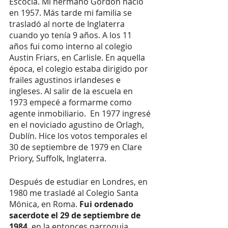
Escocia. Mi hermano Gordon nació 
en 1957. Más tarde mi familia se 
trasladó al norte de Inglaterra 
cuando yo tenía 9 años. A los 11 
años fui como interno al colegio 
Austin Friars, en Carlisle. En aquella 
época, el colegio estaba dirigido por 
frailes agustinos irlandeses e 
ingleses. Al salir de la escuela en 
1973 empecé a formarme como 
agente inmobiliario.  En 1977 ingresé 
en el noviciado agustino de Orlagh, 
Dublín. Hice los votos temporales el 
30 de septiembre de 1979 en Clare 
Priory, Suffolk, Inglaterra. 
Después de estudiar en Londres, en 
1980 me trasladé al Colegio Santa 
Mónica, en Roma. 
Fui ordenado 
sacerdote el 29 de septiembre de 
1984
, en la entonces parroquia 