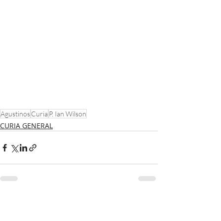
Agustinos
Curia
P. Ian Wilson
CURIA GENERAL
Entradas recientes
Ver todo