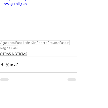
v=zQELall_Gks
Agustinos
Papa León XIV
Robert Prevost
Pascua
Regina Caeli
OTRAS NOTICIAS
Entradas recientes
Ver todo