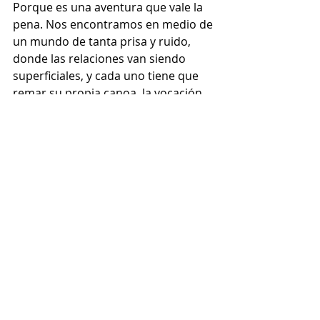
Porque es una aventura que vale la 
pena. Nos encontramos en medio de 
un mundo de tanta prisa y ruido, 
donde las relaciones van siendo 
superficiales, y cada uno tiene que 
remar su propia canoa, la vocación 
agustiniana ofrece una visión 
distinta, que llena la vida de 
profundidad, sentido, alegría 
verdadera y un amor que se 
comparte. Si algún chico me plantea 
que siente la inquietud le invitaría a 
venir y conocer cómo vivimos. 
Porque quizás esa primera inquietud 
sea la forma en la que Dios le invita a 
vivir tu vocación particular. Y sólo 
respondiendo a esa vocación divina 
es como será plenamente feliz. 
Porque Dios pide que uno ponga 