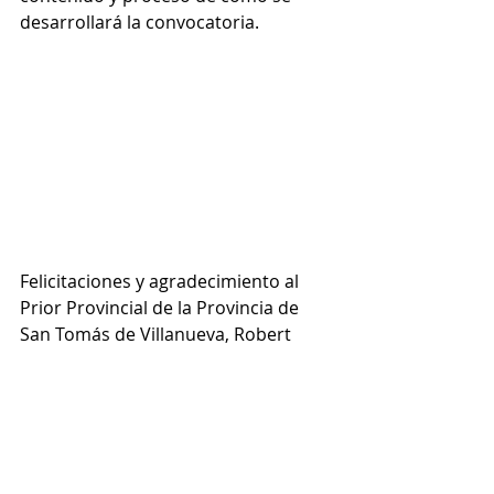
desarrollará la convocatoria.
Felicitaciones y agradecimiento al 
Prior Provincial de la Provincia de 
San Tomás de Villanueva, Robert 
Hagan, OSA, y al Consejo y personal 
de la Provincia por el servicio que 
brindan a nuestros hermanos y por 
la manera ejemplar en la que 
colaboran entre ellos y con nuestros 
hermanos laicos en el ministerio.