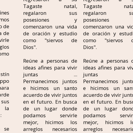
Tagaste natal,
Tagaste nata
ines
regalaron sus
regalaron su
imos
posesiones y
posesiones 
o de
comenzaron una vida
comenzaron una vi
a de
de oración y estudio
de oración y estud
irle
como "siervos de
como "siervos 
los
Dios".
Dios".
como
Reúne a personas de
Reúne a personas 
ideas afines para vivir
ideas afines para viv
stín
juntas ...
juntas ..
ippo
Permanecimos juntos
Permanecimos junt
para
e hicimos un santo
e hicimos un san
arde
acuerdo de vivir juntos
acuerdo de vivir junt
sus
en el futuro. En busca
en el futuro. En bus
 la
de un lugar donde
de un lugar don
:
podamos servirle
podamos servir
mejor, hicimos los
mejor, hicimos l
e se
arreglos necesarios
arreglos necesari