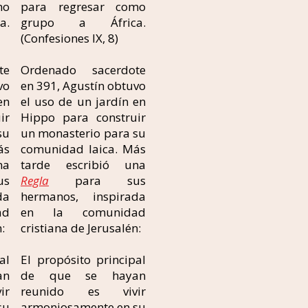
mo
para regresar como
a.
grupo a África.
(Confesiones IX, 8)
te
Ordenado sacerdote
vo
en 391, Agustín obtuvo
en
el uso de un jardín en
ir
Hippo para construir
su
un monasterio para su
ás
comunidad laica. Más
na
tarde escribió una
s
Regla
para sus
da
hermanos, inspirada
ad
en la comunidad
:
cristiana de Jerusalén:
al
El propósito principal
an
de que se hayan
ir
reunido es vivir
su
armoniosamente en su