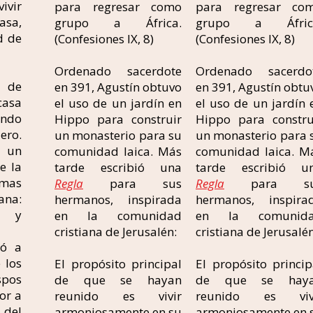
vir
para regresar como
para regresar co
sa,
grupo a África.
grupo a Áfric
d de
(Confesiones IX, 8)
(Confesiones IX, 8)
Ordenado sacerdote
Ordenado sacerdo
o de
en 391, Agustín obtuvo
en 391, Agustín obtu
casa
el uso de un jardín en
el uso de un jardín 
endo
Hippo para construir
Hippo para constru
ero.
un monasterio para su
un monasterio para 
ó un
comunidad laica. Más
comunidad laica. M
e la
tarde escribió una
tarde escribió u
rmas
Regla
para sus
Regla
para su
ana:
hermanos, inspirada
hermanos, inspira
l, y
en la comunidad
en la comunid
cristiana de Jerusalén:
cristiana de Jerusalén
ió a
 los
El propósito principal
El propósito princip
spos
de que se hayan
de que se hay
or a
reunido es vivir
reunido es viv
a del
armoniosamente en su
armoniosamente en 