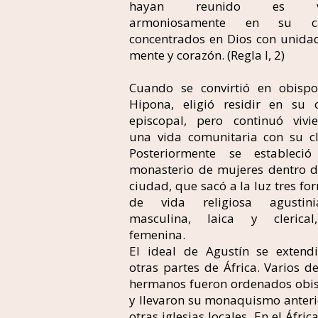
hayan reunido es vi
armoniosamente en su ca
concentrados en Dios con unida
mente y corazón. (Regla I, 2)
Cuando se convirtió en obisp
Hipona, eligió residir en su 
episcopal, pero continuó vivi
una vida comunitaria con su cl
Posteriormente se estableci
monasterio de mujeres dentro d
ciudad, que sacó a la luz tres fo
de vida religiosa agustini
masculina, laica y clerica
femenina.
El ideal de Agustín se extend
otras partes de África. Varios de
hermanos fueron ordenados obi
y llevaron su monaquismo anteri
otras iglesias locales. En el Áfric