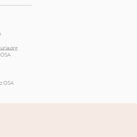
m
uria.org
s OSA
dez OSA