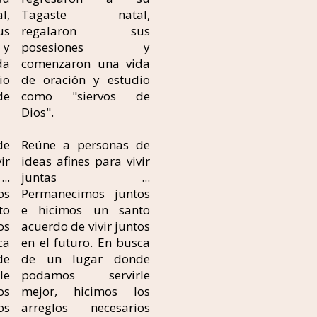
l,
Tagaste natal,
s
regalaron sus
y
posesiones y
da
comenzaron una vida
io
de oración y estudio
de
como "siervos de
Dios".
de
Reúne a personas de
ir
ideas afines para vivir
.
juntas ...
os
Permanecimos juntos
to
e hicimos un santo
os
acuerdo de vivir juntos
ca
en el futuro. En busca
de
de un lugar donde
le
podamos servirle
os
mejor, hicimos los
os
arreglos necesarios