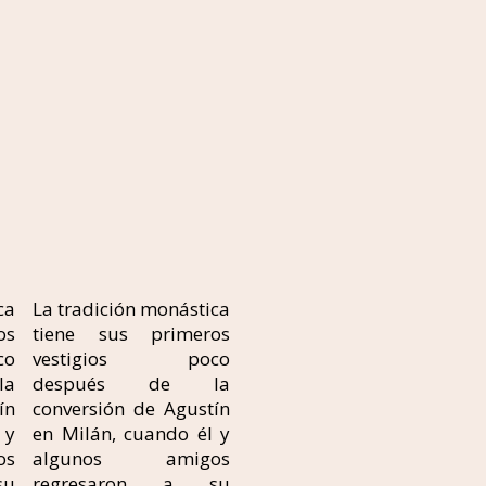
ca
La tradición monástica
os
tiene sus primeros
co
vestigios poco
a
después de la
ín
conversión de Agustín
 y
en Milán, cuando él y
os
algunos amigos
su
regresaron a su