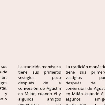
 sus
La tradición monástica
La tradición monásti
s de
tiene sus primeros
tiene sus primer
lán,
vestigios poco
vestigios po
gos
después de la
después de l
tal,
conversión de Agustín
conversión de Agust
s y
en Milán, cuando él y
en Milán, cuando él
ón y
algunos amigos
algunos amig
regresaron a su
regresaron a 