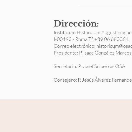
Dirección:
Institutum Historicum Augustinianu
I-00193 - Roma Tf. +39 06 680061
Correo electrónico:
historicum@osac
Presidente: P. Isaac González Marco
Secretario: P. Josef Sciberras OSA
Consejero: P. Jesús Álvarez Fernán