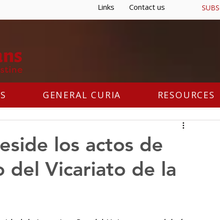
Links
Contact us
SUBS
S
GENERAL CURIA
RESOURCES
reside los actos de
o del Vicariato de la