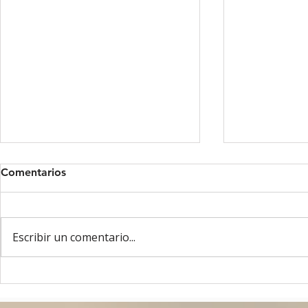
Comentarios
Escribir un comentario...
ASAMBLEA OAE - MAYO
8 DE MAYO
2026 - GANTE, BELGICA
UN AÑO!