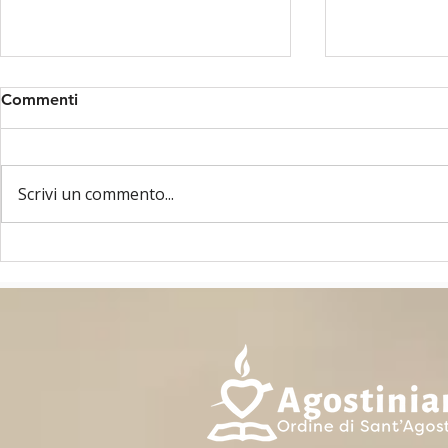
Commenti
Scrivi un commento...
ASSEMBLEA OAE -
8 MAGGIO 
MAGGIO 2026 - GAND,
ANNO FA!
BELGIO