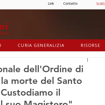
Link
Contatto
SUBS
O
CURIA GENERALIZIA
RISORSE
onale dell'Ordine di
 la morte del Santo
"Custodiamo il
el suo Magistero"