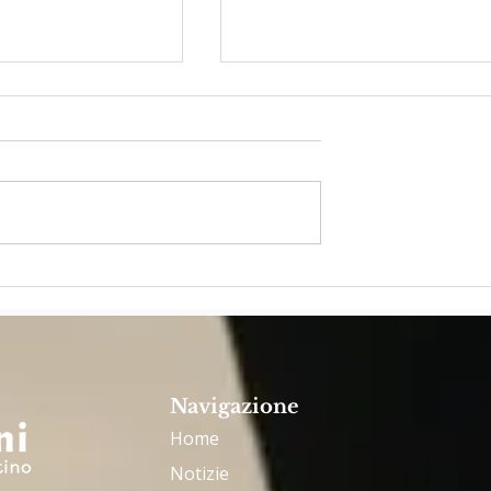
2025: UN
Padre Riverito: essere
pienamente di Dio per
servire il Popolo di Dio
Navigazione
Home
Notizie