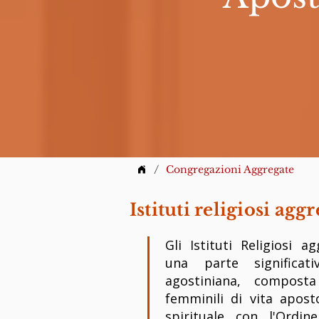
/
Congregazioni Aggregate
Istituti religiosi agg
Gli Istituti Religiosi a
una parte significat
agostiniana, compost
femminili di vita apos
spirituale con l'Ordi