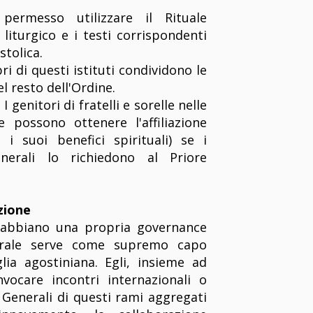
ermesso utilizzare il Rituale
o liturgico e i testi corrispondenti
stolica.
i di questi istituti condividono le
el resto dell'Ordine.
:
I genitori di fratelli e sorelle nelle
 possono ottenere l'affiliazione
 i suoi benefici spirituali) se i
enerali lo richiedono al Priore
zione
i abbiano una propria governance
nerale serve come supremo capo
lia agostiniana. Egli, insieme ad
nvocare incontri internazionali o
i Generali di questi rami aggregati