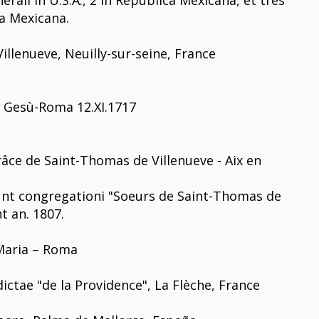
li in U.S.A., 2 in Republica Mexicana, et tres
a Mexicana.
illenueve, Neuilly-sur-seine, France
o Gesù-Roma 12.XI.1717
âce de Saint-Thomas de Villenueve - Aix en
erunt congregationi "Soeurs de Saint-Thomas de
t an. 1807.
 Maria – Roma
dictae "de la Providence", La Flèche, France