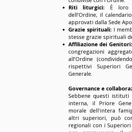
condivise con l'Ordine:
Riti liturgici:
È loro p
dell'Ordine, il calendari
approvati dalla Sede Apo
Grazie spirituali:
I membr
stesse grazie spirituali d
Affiliazione dei Genitori
congregazioni aggregate
all'Ordine (condividendo
rispettivi Superiori G
Generale.
Governance e collabora
Sebbene questi istitut
interna, il Priore Ge
morale dell'intera famig
altri superiori, può co
regionali con i Superior