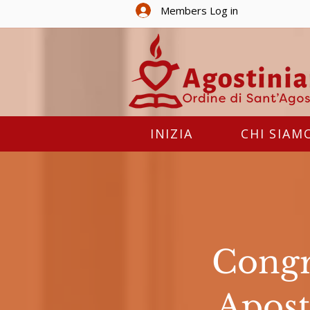
Members Log in
INIZIA
CHI SIAM
Congre
Apost