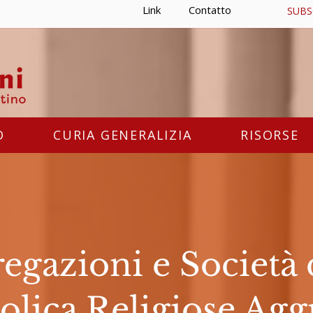
Link
Contatto
SUBS
O
CURIA GENERALIZIA
RISORSE
gazioni e Società 
olica Religiose Agg