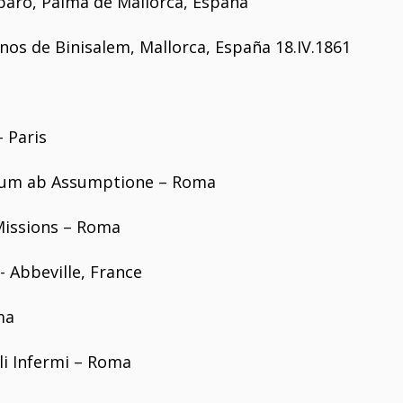
paro, Palma de Mallorca, España
nos de Binisalem, Mallorca, España 18.IV.1861
- Paris
orum ab Assumptione – Roma
 Missions – Roma
- Abbeville, France
ma
gli Infermi – Roma