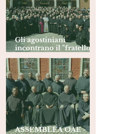
Gli agostiniani
incontrano il "fratello”
Leone: è contento di
essere in Spagna
ASSEMBLEA OAE -