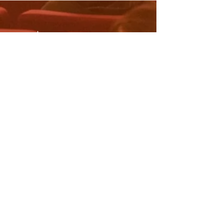
"Un'anima sola e un cuore solo
rivolti a Dio."
Contattaci
comunicazione@osacuria.org
Indirizzo:
Via Paolo VI, 25
Roma 00193
Roma, Italia