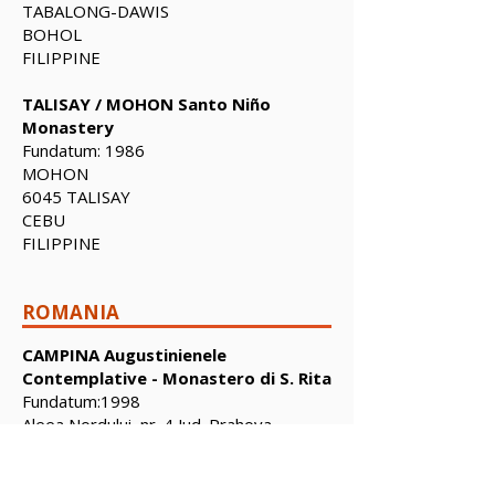
TABALONG-DAWIS
BOHOL
FILIPPINE
TALISAY / MOHON Santo Niño
Monastery
Fundatum: 1986
MOHON
6045 TALISAY
CEBU
FILIPPINE
ROMANIA
CAMPINA Augustinienele
Contemplative - Monastero di S. Rita
Fundatum:1998
Aleea Nordului, nr. 4 Jud. Prahova
Tel:
+40 244 37 14 03
105600 CAMPINA
ROMANIA