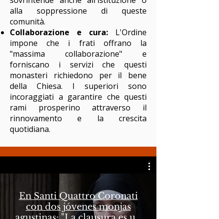
sovrintende anche all'istituzione o
alla soppressione di queste
comunità.
Collaborazione e cura:
L'Ordine
impone che i frati offrano la
"massima collaborazione" e
forniscano i servizi che questi
monasteri richiedono per il bene
della Chiesa. I superiori sono
incoraggiati a garantire che questi
rami prosperino attraverso il
rinnovamento e la crescita
quotidiana.
En Santi Quattro Coronati
con dos jóvenes monjas
agustinas: "La clausura es un