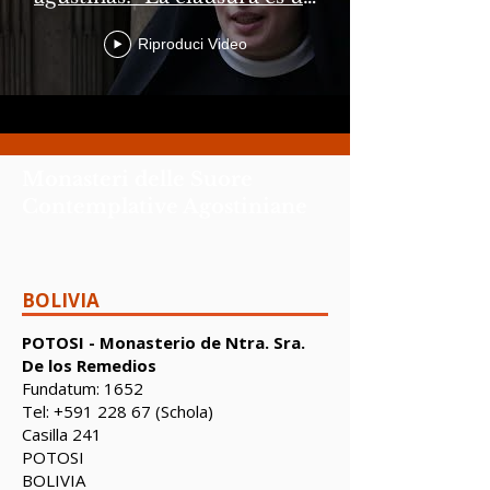
horizonte teológico"
Riproduci Video
Monasteri delle Suore
Contemplative Agostiniane
BOLIVIA
POTOSI - Monasterio de Ntra. Sra.
De los Remedios
Fundatum: 1652
Tel:
+591 228 67
(Schola)
Casilla 241
POTOSI
BOLIVIA