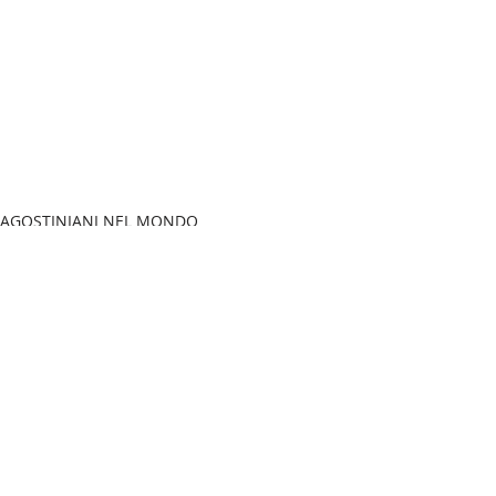
AGOSTINIANI NEL MONDO
Post recenti
Mostra tutti