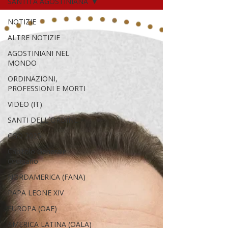
SANTITA AGOSTINIANA
NOTIZIE
ALTRE NOTIZIE
AGOSTINIANI NEL
MONDO
ORDINAZIONI,
PROFESSIONI E MORTI
VIDEO (IT)
SANTI DELL´ORDINE
CGO 2025
Capitolo Generale
Ordinario
NORDAMERICA (FANA)
PAPA LEONE XIV
EUROPA (OAE)
AMERICA LATINA (OALA)