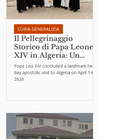
CURIA GENERALIZIA
Il Pellegrinaggio
Storico di Papa Leone
XIV in Algeria: Un
Figlio di Agostino
Pope Leo XIV concluded a landmark two-
Chiama all’Umiltà e alla
day apostolic visit to Algeria on April 14,
2026.
Pace