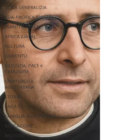
CURIA GENERALIZIA
ASIA-PACIFICA (OSAAP)
I SANTI E I BEATI
AFRICA (UAFA)
CULTURA
GIOVENTÙ
GIUSTIZIA, PACE e
CREAZIONE
SPIRITUALITÀ
AGOSTINIANA
STORIA
LAICATO
FAMIGLIA AGOSTINIANA
EDUCAZIONE
MISSIONI