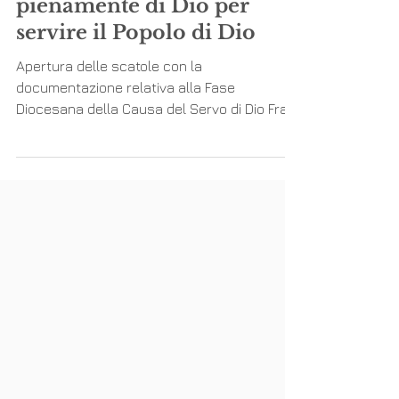
Padre Riverito: essere
pienamente di Dio per
servire il Popolo di Dio
Apertura delle scatole con la
documentazione relativa alla Fase
Diocesana della Causa del Servo di Dio Fra
Serapio Rivero Nicolás, O.S.A. Roma, 28
aprile, 2026. Presso la sede del Dicastero
delle Cause dei Santi si è svolta oggi
l’apertura delle scatole che contengono il
Transumptum e la Copia Pubblica
dell’inchiesta diocesana della Causa di
beatificazione e canonizzazione del Servo di
Dio Fra Serapio Rivero Nicolás, O.S.A.,
sacerdote professo dell’Ordine di
Sant’Agostino.