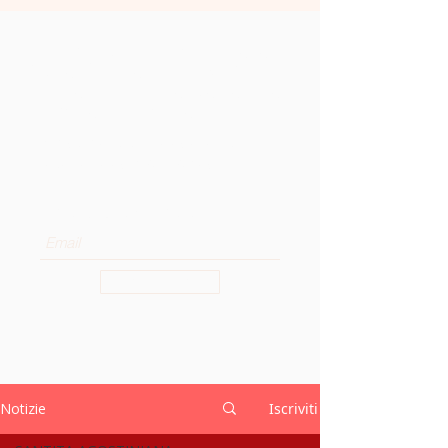
Ricevi le ultime notizie dalla
Curia Generale dell'OSA
direttamente nella tua casella
di posta elettronica.
Subscribe to our newsletter to
receive news and updates.
Enter your email here
Sign Up
Notizie
Iscriviti