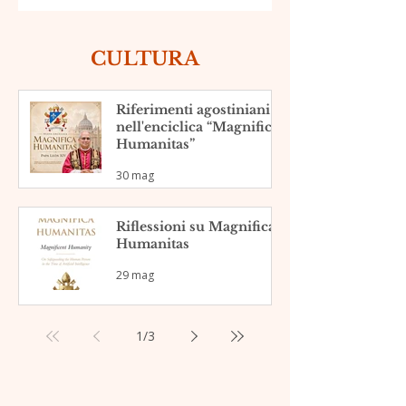
CULTURA
Riferimenti agostiniani
nell'enciclica “Magnifica
Humanitas”
30 mag
Riflessioni su Magnifica
Humanitas
29 mag
1
/
3