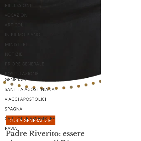
RIFLESSIONI
VOCAZIONI
ARTICOLI
IN PRIMO PIANO
MINISTERI
NOTIZIE
PRIORE GENERALE
POSTULAZIONE
GENERALE
SANTITA AGOSTINIANA
VIAGGI APOSTOLICI
SPAGNA
CAPITOLI E ASSEMBLEE
-
PAVIA
CURIA GENERALIZIA