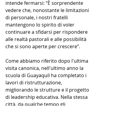
intende fermarsi: “È sorprendente 
vedere che, nonostante le limitazioni 
di personale, i nostri fratelli 
mantengono lo spirito di voler 
continuare a sfidarsi per rispondere 
alle realtà pastorali e alle possibilità 
che si sono aperte per crescere”. 
Come abbiamo riferito dopo l'ultima 
visita canonica, nell'ultimo anno la 
scuola di Guayaquil ha completato i 
lavori di ristrutturazione, 
migliorando le strutture e il progetto 
di leadership educativa. Nella stessa 
città, da qualche tempo gli 
agostiniani gestiscono, coordinano e 
promuovono il lavoro di volontariato 
del Señor de la Buena Esperanza, 
un'iniziativa che fornisce 