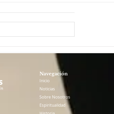
de Italia, un
Formadores y promotores
iálogo sobre el
vocacionales de cinco
a misión
circunscripciones africana
se reúnen en Nigeria
Navegación
Inicio
Noticias
Sobre Nosotros
Espiritualidad
Historia