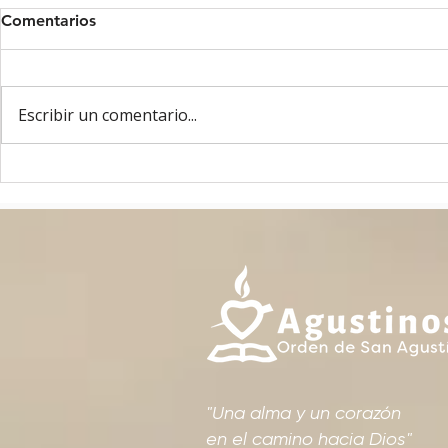
Comentarios
Escribir un comentario...
El padre Alejandro a los
El Capítulo 
formadores y promotores
fructífero d
vocacionales: “De cómo
futuro de l
formemos hoy dependerá la
vida religiosa del futuro”
"Una alma y un corazón
en el camino hacia Dios"