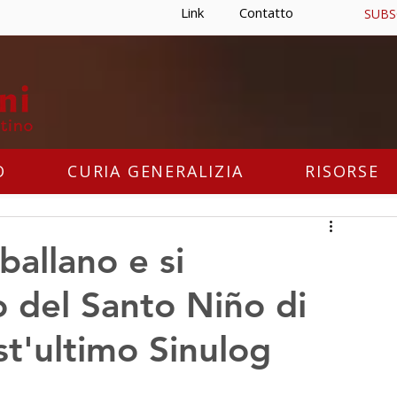
Link
Contatto
SUBS
O
CURIA GENERALIZIA
RISORSE
ballano e si
o del Santo Niño di
t'ultimo Sinulog