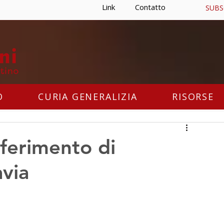
Link
Contatto
SUBS
O
CURIA GENERALIZIA
RISORSE
sferimento di
via