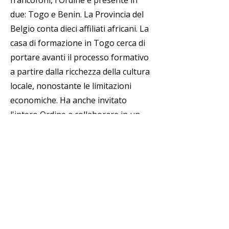
francofoni, l'Ordine è presente in
due: Togo e Benin. La Provincia del
Belgio conta dieci affiliati africani. La
casa di formazione in Togo cerca di
portare avanti il processo formativo
a partire dalla ricchezza della cultura
locale, nonostante le limitazioni
economiche. Ha anche invitato
l'intero Ordine a collaborare in un
promettente campo di lavoro
missionario, sociale, pastorale e
vocazionale.
Dopo la pausa, si è svolto il quarto
scrutinio per l'elezione del Priore
Generale. Finalmente, dopo molta