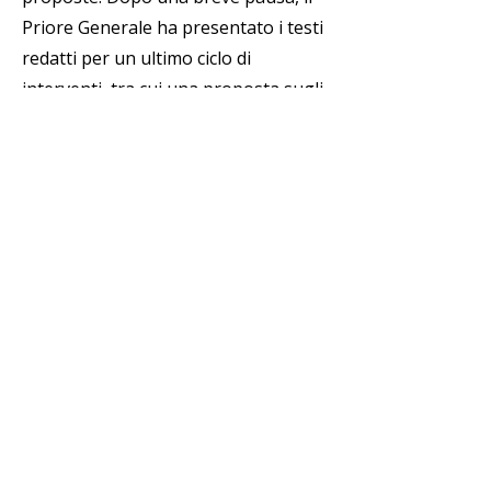
Priore Generale ha presentato i testi
redatti per un ultimo ciclo di
interventi, tra cui una proposta sugli
studi agostiniani.
La sessione ha inoltre ascoltato la
lettura di una dichiarazione proposta
del Capitolo, preparata da P. José
Luis del Castillo. Pur non essendo
una dichiarazione definitiva né
soggetta a voto, il testo riaffermava
l’impegno degli Agostiniani a vivere
un’autentica fraternità fondata sul
dialogo, il rispetto e la carità. La
dichiarazione proposta richiamava la
giustizia come imperativo evangelico,
prometteva solidarietà verso i più