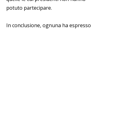
potuto partecipare.
In conclusione, ognuna ha espresso
le proprie aspettative per i Frati
dell'Ordine di Sant'Agostino, delle
quali possiamo evidenziare: che tutti
coltiviamo e facciamo conoscere il
carisma di Sant'Agostino, il suo
apostolato - il "cor unum et anima
una in Deum" è un aspetto che tutti
dobbiamo coltivare -; dobbiamo
anche aiutarci a vicenda, con i frati di
vita attiva tra le monache e le
monache contemplative tra i frati,
unendo contemplazione e azione in
un solo cuore. Una grande sfida è la