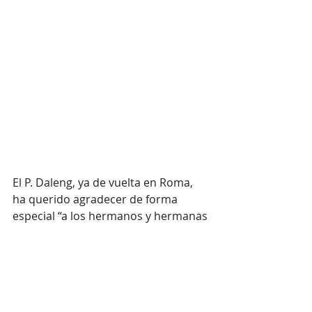
El P. Daleng, ya de vuelta en Roma, 
ha querido agradecer de forma 
especial “a los hermanos y hermanas 
del Vicariato por todo el buen 
trabajo de testimonio y 
evangelización que están realizando 
en nombre de la Orden y, también, 
por la cálida hospitalidad que nos 