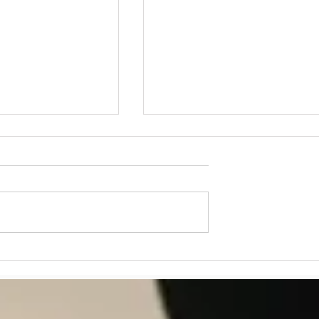
ISCO, apóstol
VIETNAM – TIEMPO
lez y de la
PASCUAL 2026 Reflexión
a
del P. Martin Davakan, O