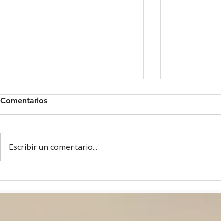
Comentarios
Escribir un comentario...
Reflexiones sobre Magnifica
FRAY FRANC
Humanitas
de la sencil
misericordi