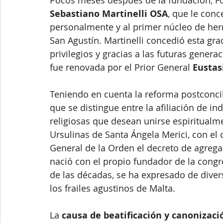
Pocos meses después de la fundación, For
Sebastiano Martinelli OSA
, que le conce
personalmente y al primer núcleo de her
San Agustín. Martinelli concedió esta gra
privilegios y gracias a las futuras genera
fue renovada por el Prior General
 Eusta
Teniendo en cuenta la reforma postconcili
que se distingue entre la afiliación de i
religiosas que desean unirse espiritualme
Ursulinas de Santa Ángela Merici, con el c
General de la Orden el decreto de agregac
nació con el propio fundador de la congreg
de las décadas, se ha expresado de dive
los frailes agustinos de Malta.
La 
causa de beatificación y canonizaci