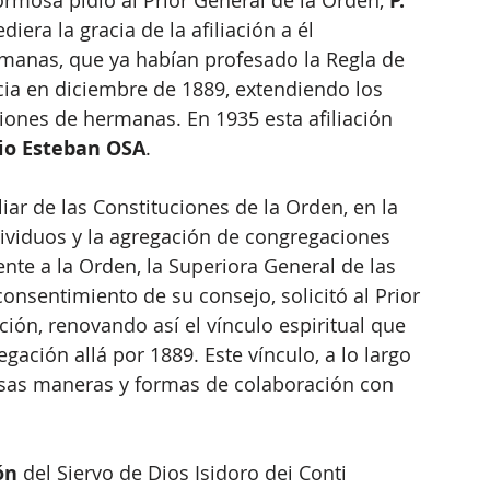
mosa pidió al Prior General de la Orden, 
P. 
diera la gracia de la afiliación a él 
manas, que ya habían profesado la Regla de 
cia en diciembre de 1889, extendiendo los 
ciones de hermanas. En 1935 esta afiliación 
sio Esteban OSA
. 
ar de las Constituciones de la Orden, en la 
ndividuos y la agregación de congregaciones 
nte a la Orden, la Superiora General de las 
onsentimiento de su consejo, solicitó al Prior 
ión, renovando así el vínculo espiritual que 
ación allá por 1889. Este vínculo, a lo largo 
rsas maneras y formas de colaboración con 
ón
 del Siervo de Dios Isidoro dei Conti 