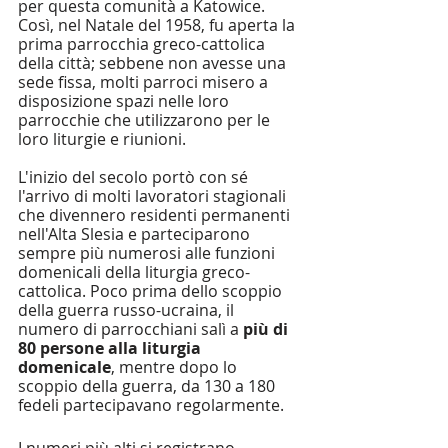
per questa comunità a Katowice. 
Così, nel Natale del 1958, fu aperta la 
prima parrocchia greco-cattolica 
della città; sebbene non avesse una 
sede fissa, molti parroci misero a 
disposizione spazi nelle loro 
parrocchie che utilizzarono per le 
loro liturgie e riunioni.
L'inizio del secolo portò con sé 
l'arrivo di molti lavoratori stagionali 
che divennero residenti permanenti 
nell'Alta Slesia e parteciparono 
sempre più numerosi alle funzioni 
domenicali della liturgia greco-
cattolica. Poco prima dello scoppio 
della guerra russo-ucraina, il 
numero di parrocchiani salì a 
più di 
80 persone alla liturgia 
domenicale
, mentre dopo lo 
scoppio della guerra, da 130 a 180 
fedeli partecipavano regolarmente. 
I numeri più alti si registrano 