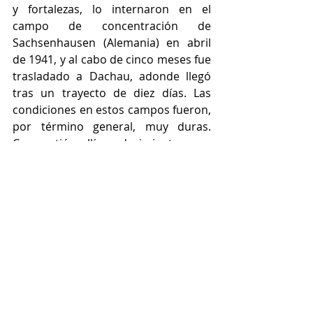
y fortalezas, lo internaron en el 
campo de concentración de 
Sachsenhausen (Alemania) en abril 
de 1941, y al cabo de cinco meses fue 
trasladado a Dachau, adonde llegó 
tras un trayecto de diez días. Las 
condiciones en estos campos fueron, 
por término general, muy duras. 
Compartió allí padecimiento con 
cientos de sacerdotes católicos: 
polacos, alemanes, checoslovacos. Si 
podían, celebraban misa a 
escondidas. Según narra Futera, 
hubo una vez, a finales de marzo de 
1942, en que Schubert y otros 
sacerdotes guardaban hostias 
consagradas en una caja envuelta 
entre pañuelos, y los guardias 
realizaron un registro. Aterrado, 