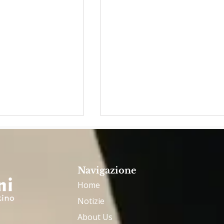
Navigazione
Home
Notizie
2025: UN
Padre Riverito: essere
About Us