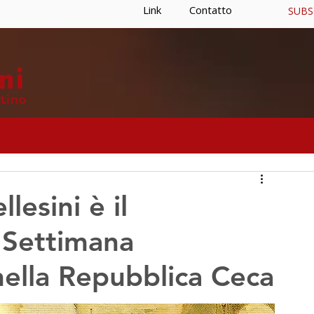
Link
Contatto
SUBS
O
CURIA GENERALIZIA
RISORSE
lesini è il
 Settimana
nella Repubblica Ceca