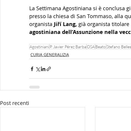
La Settimana Agostiniana si è conclusa g
presso la chiesa di San Tommaso, alla qu
organista 
Jiří Lang,
 già organista titolare
agostiniana dell’Assunzione nella vec
Agostiniani
P. Javier Pérez Barba
OSA
Beato
Stefano Belles
CURIA GENERALIZIA
Post recenti