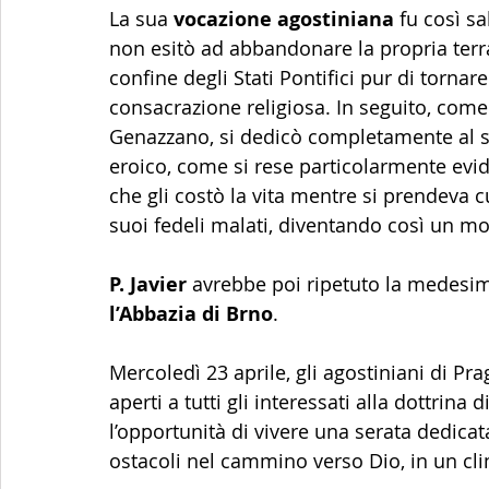
La sua
 vocazione agostiniana
 fu così sa
non esitò ad abbandonare la propria terra
confine degli Stati Pontifici pur di tornar
consacrazione religiosa. In seguito, come
Genazzano, si dedicò completamente al ser
eroico, come si rese particolarmente evide
che gli costò la vita mentre si prendeva c
suoi fedeli malati, diventando così un mod
P. Javier
 avrebbe poi ripetuto la medesi
l’Abbazia di Brno
.
Mercoledì 23 aprile, gli agostiniani di Pr
aperti a tutti gli interessati alla dottrina
l’opportunità di vivere una serata dedicata 
ostacoli nel cammino verso Dio, in un cli