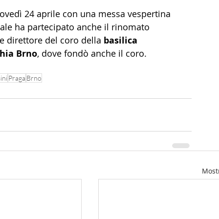
iovedì 24 aprile con una messa vespertina 
ale ha partecipato anche il rinomato 
 e direttore del coro della 
basilica 
chia Brno
, dove fondò anche il coro.
ini
Praga
Brno
Mostr