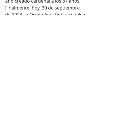
año creado cardenal a los 87 años. 
Finalmente, hoy, 30 de septiembre 
de 2023, la Orden Agustiniana vuelve 
a alegrarse por la creación de otro 
de sus hijos como Cardenal de la 
Santa Iglesia Romana: Robert F. 
Prevost (1955- ), natural de Chicago: 
canonista, misionero, ex Prior 
General de la Orden, Obispo Emérito 
de Chiclayo y desde abril de este año 
Prefecto del Dicasterio para los 
Obispos.
En conclusión, las vidas y méritos de 
los cardenales agustinos constituyen 
un capítulo significativo en la historia 
de la Orden y de la Iglesia católica. A 
través de siglos de compromiso 
espiritual, enseñanza y servicio a la 
comunidad cristiana, estos 
cardenales han encarnado los 