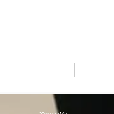
 2025: ¡HACE
Padre Riverito: ser
plenamente de Dios para
servir al Pueblo de Dios