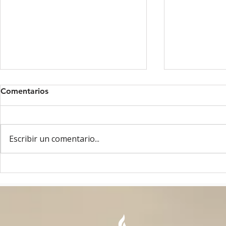
Comentarios
Escribir un comentario...
ASAMBLEA OAE - MAYO
8 DE MAYO
2026 - GANTE, BELGICA
UN AÑO!