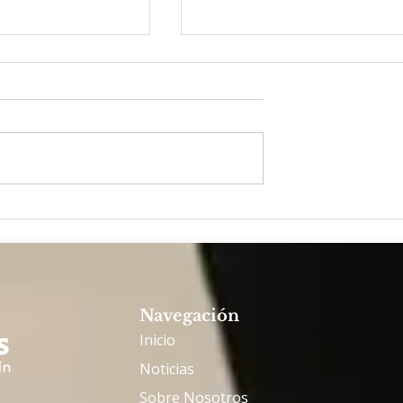
 2025: ¡HACE
Padre Riverito: ser
plenamente de Dios para
servir al Pueblo de Dios
Navegación
Inicio
Noticias
Sobre Nosotros